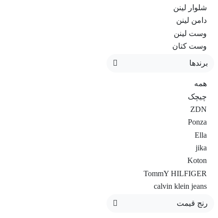
شلوار لینن
دامن لینن
وست لینن
وست کتان
شومیز
برندها
کت زنانه
همه
چیچک
ZDN
Ponza
Ella
jika
Koton
TommY HILFIGER
calvin klein jeans
zara
رنج قیمت
هنزا