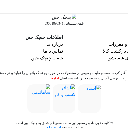
تلفن پشتیبانی 09351098341
اطلاعات چیچک جین
 و مقررات
درباره ما
بازگشت کالا
تماس با ما
ای شستشو
شعب چیچک جین
فروشگاه اینترنتی چیچک جین که فعالیت خود را از سال 1394 آغاز کرده است و طیف وسیعی از محصولات در حوزه پوشاک ب
رید اینترنتی آسان و به صرفه بر پایه سه اصل
ادامه
© کلیه حقوق مادی و معنوی این سایت محفوظ و متعلق به چیچک جین است.
طراحی و توسعه
استودیو الف