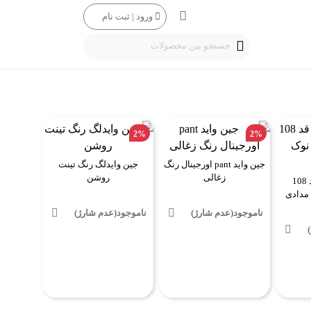
ورود | ثبت نام
جستجو بین محصولات
2%
2%
جین واید pant اورجینال رنگ
جین وایدلگ رنگ تینت
زغالی
روشن
جین استرایت قد 108
 مدادی
ناموجود(عدم شارژ)
ناموجود(عدم شارژ)