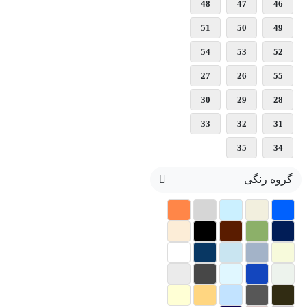
48
47
46
51
50
49
54
53
52
27
26
55
30
29
28
33
32
31
35
34
گروه رنگی