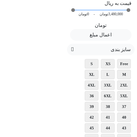
قیمت به ریال
Mango
Hnf
3,480,000تومان
-
0تومان
Jean777
تومان
Pantaloni
اعمال مبلغ
DS
Bella
سایز بندی
برشکا
S
XS
Free
XL
L
M
4XL
3XL
2XL
36
6XL
5XL
39
38
37
42
41
40
45
44
43